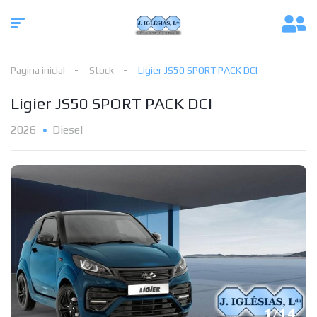
Pagina inicial
Stock
Ligier JS50 SPORT PACK DCI
Ligier JS50 SPORT PACK DCI
2026
Diesel
1
/
14